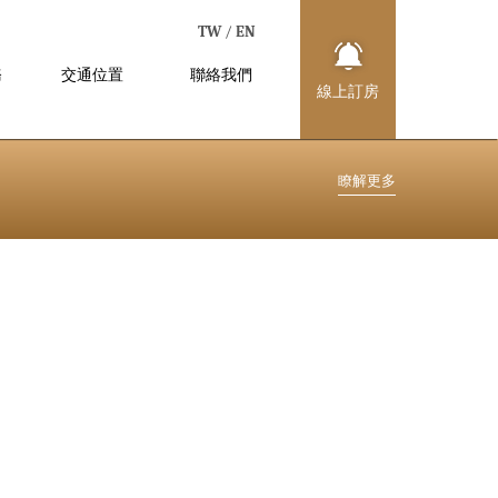
TW
/
EN
務
交通位置
聯絡我們
線
上
訂
房
LOCATION
CONTACT US
瞭
解
更
多
2025.12.08