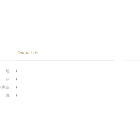
絡資訊
Contact Us
關於
 址
台中市西屯區台灣大道三段818號(R.O.C)
台中順
 箱
HU_front@the-huan.com
精品酒店
房專線
886-4-27061688
台中新市
 真
886-4-27089669
公路台灣
台鐵臺中
員工提供
先選擇。
*
旅宿業登