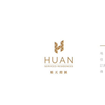
聯
地
信
訂
傳