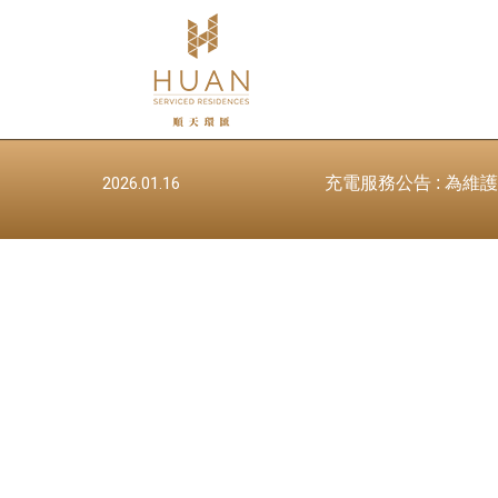
瞭
解
更
多
2026.01.16
充電服務公告 : 為