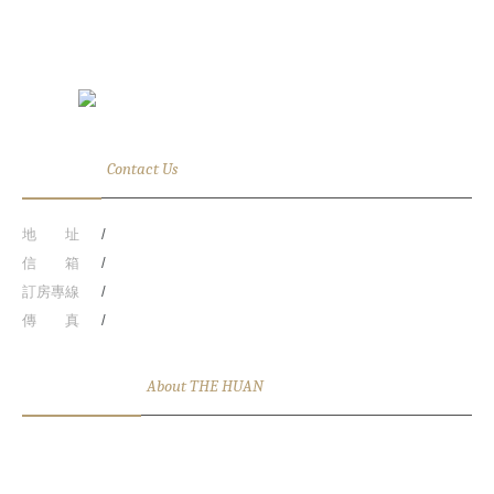
聯絡資訊
Contact Us
地 址
台中市西屯區台灣大道三段818號(R.O.C)
信 箱
HU_front@the-huan.com
訂房專線
886-4-27061688
傳 真
886-4-27089669
關於順天環匯
About THE HUAN
台中順天環匯酒店
為臺灣最具知名的
順天建設集團
所擁有，是一家精
品酒店。酒店座落於台中市最主要的幹道-台灣大道三段上，比鄰台中新