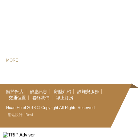
市政中心-台中七期重劃區，交通位置便利，距國道1號高速公路台灣大
道交流道僅約一分鐘車程，此外，距台灣高鐵台中站、台鐵臺中車站也
僅需15分鐘的車程。由一群笑容可掬及待客如親的員工提供優質服務，
絕對是您在台中市最佳的長期、短期住宿的優先選擇。
*
旅宿業登記證編號/ 統一編號/ 營業人名稱：台中市旅館430號/
50814945/ 順天環匯企業股份有限公司
M
O
R
E
關
於
飯
店
優
惠
訊
息
房
型
介
紹
設
施
與
服
務
交
通
位
置
聯
絡
我
們
線
上
訂
房
Huan Hotel 2018 © Copyright All Rights Reserved.
‧
網站設計
iBest