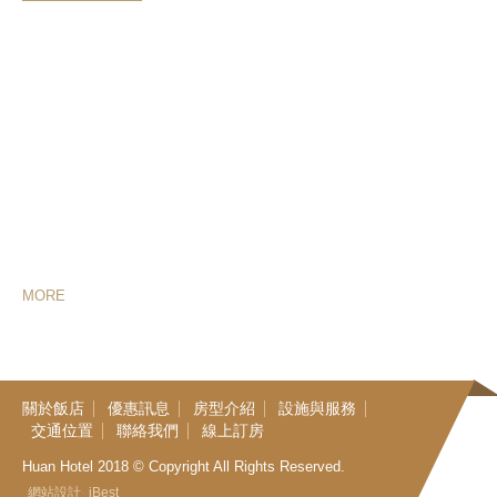
台中順天環匯酒店
為臺灣最具知名的
順天建設集團
所擁有，是一家精
品酒店。酒店座落於台中市最主要的幹道-台灣大道三段上，比鄰台中新
市政中心-台中七期重劃區，交通位置便利，距國道1號高速公路台灣大
道交流道僅約一分鐘車程，此外，距台灣高鐵台中站、台鐵臺中車站也
僅需15分鐘的車程。由一群笑容可掬及待客如親的員工提供優質服務，
絕對是您在台中市最佳的長期、短期住宿的優先選擇。
*
旅宿業登記證編號/ 統一編號/ 營業人名稱：台中市旅館430號/
50814945/ 順天環匯企業股份有限公司
M
O
R
E
關
於
飯
店
優
惠
訊
息
房
型
介
紹
設
施
與
服
務
交
通
位
置
聯
絡
我
們
線
上
訂
房
Huan Hotel 2018 © Copyright All Rights Reserved.
‧
網站設計
iBest