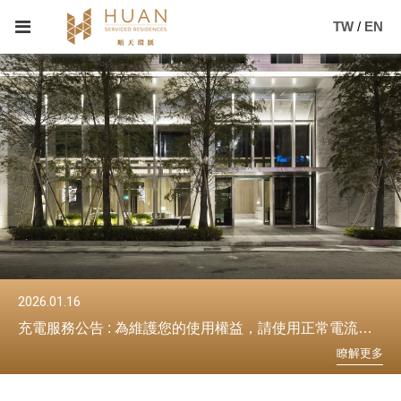
TW
/
EN
2026.01.16
20
充電服務公告 : 為維護您的使用權益，請使用正常電流進行充電。
2
更
多
瞭
解
更
多