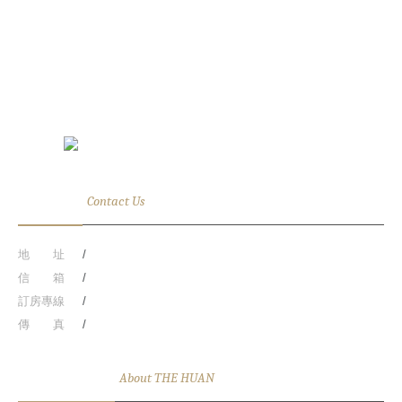
聯絡資訊
Contact Us
地 址
台中市西屯區台灣大道三段818號(R.O.C)
信 箱
HU_front@the-huan.com
訂房專線
886-4-27061688
傳 真
886-4-27089669
關於順天環匯
About THE HUAN