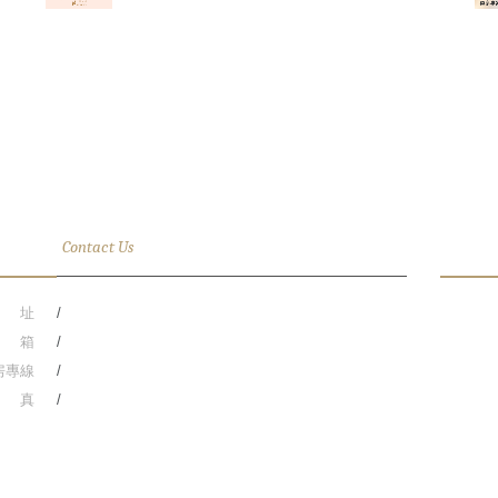
絡資訊
Contact Us
關於
 址
台中市西屯區台灣大道三段818號(R.O.C)
台中順
 箱
HU_front@the-huan.com
精品酒店
房專線
886-4-27061688
台中新市
 真
886-4-27089669
公路台灣
台鐵臺中
員工提供
先選擇。