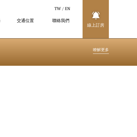
TW
/
EN
務
交通位置
聯絡我們
線
上
訂
房
LOCATION
CONTACT US
瞭
解
更
多
2025.12.08