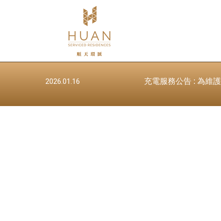
瞭
解
更
多
2026.01.16
充電服務公告 : 為