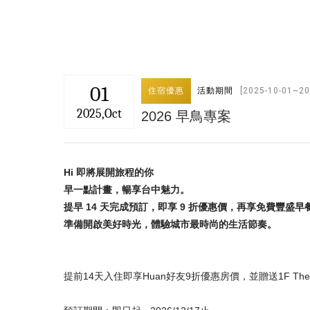
01
住宿優惠
活動期間
[2025-10-01~20
2025,Oct
2026 早鳥專案
Hi
即將展開旅程的
你
早一點計畫，暢享台中魅力。
提早 14 天完成預訂，即享 9 折優惠價，再享免費豐盛
準備開
啟
美好
時光
，體驗城市最時尚的生活節奏。
提前14天入住即享Huan好友9折優惠房價，並贈送1F The K