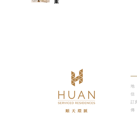
案
聯
地
信
訂
傳