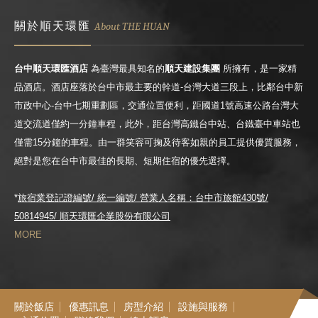
關於順天環匯
About THE HUAN
台中順天環匯酒店
為臺灣最具知名的
順天建設集團
所擁有，是一家精
品酒店。酒店座落於台中市最主要的幹道-台灣大道三段上，比鄰台中新
市政中心-台中七期重劃區，交通位置便利，距國道1號高速公路台灣大
道交流道僅約一分鐘車程，此外，距台灣高鐵台中站、台鐵臺中車站也
僅需15分鐘的車程。由一群笑容可掬及待客如親的員工提供優質服務，
絕對是您在台中市最佳的長期、短期住宿的優先選擇。
*
旅宿業登記證編號/ 統一編號/ 營業人名稱：台中市旅館430號/
50814945/ 順天環匯企業股份有限公司
M
O
R
E
關
於
飯
店
優
惠
訊
息
房
型
介
紹
設
施
與
服
務