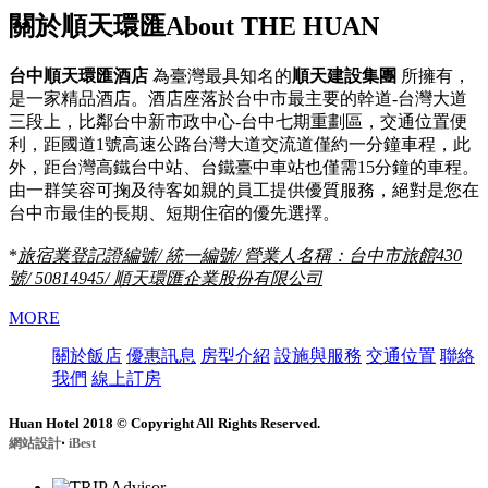
關於順天環匯
About THE HUAN
台中順天環匯酒店
為臺灣最具知名的
順天建設集團
所擁有，
是一家精品酒店。酒店座落於台中市最主要的幹道-台灣大道
三段上，比鄰台中新市政中心-台中七期重劃區，交通位置便
利，距國道1號高速公路台灣大道交流道僅約一分鐘車程，此
外，距台灣高鐵台中站、台鐵臺中車站也僅需15分鐘的車程。
由一群笑容可掬及待客如親的員工提供優質服務，絕對是您在
台中市最佳的長期、短期住宿的優先選擇。
*
旅宿業登記證編號/ 統一編號/ 營業人名稱：台中市旅館430
號/ 50814945/ 順天環匯企業股份有限公司
MORE
關於飯店
優惠訊息
房型介紹
設施與服務
交通位置
聯絡
我們
線上訂房
Huan Hotel 2018 © Copyright All Rights Reserved.
‧
網站設計
iBest